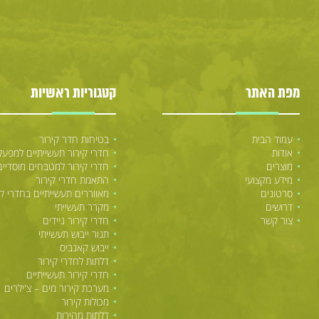
מפת האתר
קטגוריות ראשיות
עמוד הבית
בטיחות חדר קירור
אודות
חדרי קירור תעשייתיים למפעל
מוצרים
חדרי קירור למטבחים מוסדיים
מידע מקצועי
התאמת חדרי קירור
סרטונים
מאווררים תעשייתיים בחדרי קי
דרושים
מקרר תעשייתי
צור קשר
חדרי קירור ניידים
תנור ייבוש תעשייתי
ייבוש קאנביס
דלתות לחדרי קירור
חדרי קירור תעשייתיים
מערכת קירור מים – צ'ילרים
מכולות קירור
דלתות מהירות