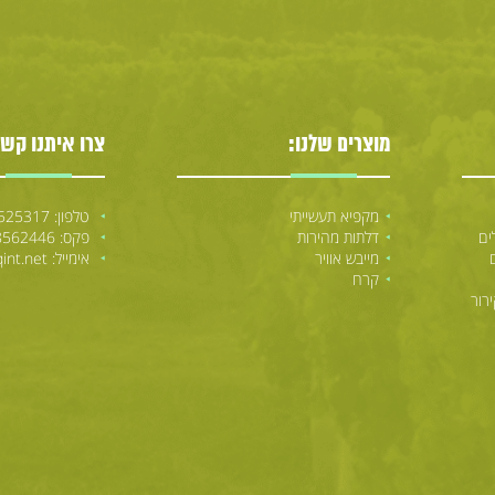
מוצרים שלנו:
צרו איתנו קשר
מקפיא תעשייתי
טלפון: 08-8525317
ים
דלתות מהירות
פקס: 08-8562446
מייבש אוויר
אימייל: erwin@bezeqint.net
קרח
רור