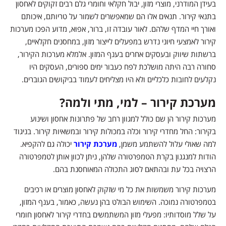
בעידן המודרני, מוצרי מזון, יבול חקלאי וחומרי גלם רבים זקוקים לאחסון
בתנאי קירור. תנאים אלו הם שמאפשרים לשמור על טריותם, איכותם
ואורך חיי המדף שלהם. לאור עובדה זו, ברור, אפוא, מדוע הפכו מערכות
קירור לאמצעי חיוני נדרש במפעלים לייצור מזון, במחסנים חקלאיים,
ברשתות שיווק ובעסקים אחרים בענף המזון. אלמלא מערכות הקירור,
סחורה רבה היתה מושלכת לפח כעבור ימים ספורים, העסקים היו
נקלעים לחובות כלכליים ולא היו מצליחים לעמוד בביקושים הגוברים.
מערכת קירור – למי, מתי ולמה?
מערכות קירור הן שם כולל למגוון רחב של פתרונות אחסון ושינוע
בקירור: החל מחדרי קירור וכלה במכולות קירור ובמשאיות קירור. בניגוד
למה שאולי עלול להשתמע משמן,
מערכת קירור
יכולה גם להקפיא.
הודות למנגנון בקרת הטמפרטורה שלהן, ניתן לכוון אותן לטמפרטורה
הרצויה בכל עת ובהתאם לסוג התכולה המאוחסנת בהם.
מערכות קירור משמשות את כל מי שזקוק לאחסון מוצרים או רכיבים
בטמפרטורה נמוכה. השימוש הבולט בהן נעשה, כאמור, בענף המזון,
על שלל מוסדותיו: מפעלי מזון המשתמשים בחדרי קירור לאחסון חומרי