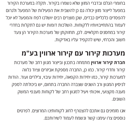
בחומרי הגלם ובדברי המזון שלא נשמרו בקירור. תקלה במערכת הקירור
במפעל לייצור מזון יכולה גם כן להשבית את הפעילות של המפעל ולגרום
להפסדים כלכליים כבדים, שכן מוצרים רבים יושלכו לפח והמפעל לא יוכל
לעמוד בהתחייבויותיו ללקוחות. השלכות דומות יש גם לתקלות בחדרי
קירור במחסנים חקלאיים. לכן, תחזוקתן של מערכות הקירור הן צעד
חשוב והכרחי, שיש להקפיד עליו באדיקות.
מערכות קירור עם קירור ארווין בע"מ
חברת קירור ארווין
מתמחה בתכנון ובייצור מגוון רחב של מערכות
קירור וחדרי קירור. כמו כן, החברה מספקת אביזרים וציוד נלווה
למערכות קירור, כמו יחידות הקפאה, יחידות עיבוי, צ'ילרים ועוד. הודות
לניסיון המגוון ורב השנים שצברה החברה בתחום, יש ביכולתה לספק
מענה מקצועי, איכותי ויעיל למגוון רחב של לקוחות מענפי המשק
השונים.
אנו מזמינים גם אתכם להצטרף לחוג לקוחותינו המרוצים. לפרטים
נוספים צרו עימנו קשר ונשמח לעמוד לשירותכם.