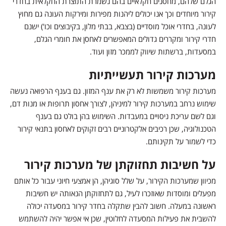
הגלם שלהם, מחסנים חקלאיים בהם נשמרת התוצרת החקלאית בחדרי
קירור מיוחדים וכך אנו יכולים ליהנות מפירות ומירקות העונה גם מחוץ
לעונה, בחדרי אוכל מוסדיים (בצבא, בבתי מלון, בקיבוצים וכו') ישנם
חדרי קירור ומקררים גדולים המאפשרים לאחסן את חומרי הגלם,
במסעדות, ברשתות שיווק לממכר מזון ועוד.
מערכות קירור תעשייתיות
מערכות קירור משמשות לא רק את ענף המזון. גם בענף הרפואה נעשה
שימוש נרחב במערכות קירור למיניהן, לצורך אחסון תרופות או מנות דם,
וגם לשם עריכת ניסויים במעבדות. השימוש בהן בולט גם בענף
הטכנולוגיה, שכן רכיבים אלקטרוניים רבים זקוקים לאחסון בתנאי קירור
כדי לשמור על תקינותם.
על חשיבות תחזוקתן של מערכות קירור
מכיוון שמערכות הקירור, על שלל סוגיהן, הן אמצעי חיוני עבור כל אותם
מפעלים ומוסדות שאוזכרו לעיל, גם לתחזוקתן הנאותה יש חשיבות
ראשונה במעלה. חשוב להבין שתקלה בחדר קירור במסעדה יכולה
להשבית את פעילות המסעדה לחלוטין, שכן אי אפשר יהיה להשתמש